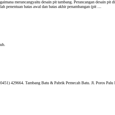
imana merancangyaitu desain pit tambang. Perancangan desain pit dila
lah penentuan batas awal dan batas akhir penambangan (pit …
ub.
. (0451) 429664. Tambang Batu & Pabrik Pemecah Batu. Jl. Poros Pal