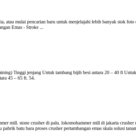
dia, atau mulai pencarian baru untuk menjelajahi lebih banyak stok fot
bangan Emas - Stroke ...
ning) Tinggi jenjang Untuk tambang bijih besi antara 20 – 40 ft Unt
ara 45 – 65 ft. 54.
er mill. stone crusher di palu. lokomohammer mill di jakarta crusher m
alu pabrik batu bara proses crusher pertambangan emas skala solusi ta