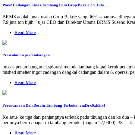
Wow! Cadangan Emas Tambang Palu Grup Bakrie 3,9 Juta …
BRMS adalah anak usaha Grup Bakrie yang 36% sahamnya dipegang ole
7,9 juta ton bijih," ujar CEO dan Direktur Utama BRMS Suseno Krama
Read More
Presentation pertambangan
proses penambangan eksplorasi metode tambang kapal keruk pena
tinshed smelter ingot cadangan dangkal cadangan dalam 6. operasi
Read More
Perencanaan Dan Desain Tambang Terbuka [vnd5rx6xk5lx]
Ke satu- ke tiga dari panjangnya terletak pada tikungan dan ke dua
perlunya berm / pagar di tambang terbuka (bagian 57,9300): 38 1. Tang
Read More