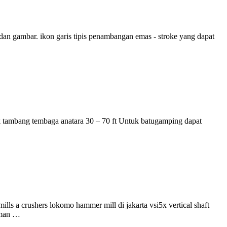
o dan gambar. ikon garis tipis penambangan emas - stroke yang dapat
uk tambang tembaga anatara 30 – 70 ft Untuk batugamping dapat
ills a crushers lokomo hammer mill di jakarta vsi5x vertical shaft
naman …