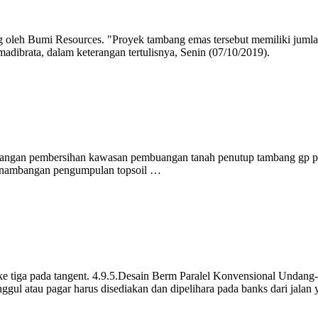
h Bumi Resources. "Proyek tambang emas tersebut memiliki jumlah ca
dibrata, dalam keterangan tertulisnya, Senin (07/10/2019).
mbangan pembersihan kawasan pembuangan tanah penutup tambang gp
 penambangan pengumpulan topsoil …
 – ke tiga pada tangent. 4.9.5.Desain Berm Paralel Konvensional Unda
gul atau pagar harus disediakan dan dipelihara pada banks dari jalan y