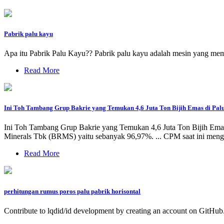
Pabrik palu kayu
Apa itu Pabrik Palu Kayu?? Pabrik palu kayu adalah mesin yang me
Read More
Ini Toh Tambang Grup Bakrie yang Temukan 4,6 Juta Ton Bijih Emas di Pal
Ini Toh Tambang Grup Bakrie yang Temukan 4,6 Juta Ton Bijih Emas d
Minerals Tbk (BRMS) yaitu sebanyak 96,97%. ... CPM saat ini mengo
Read More
perhitungan rumus poros palu pabrik horisontal
Contribute to lqdid/id development by creating an account on GitHub