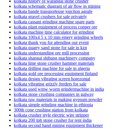
kolkata history of warangal stone crusher
kolkata schematic diagram of air flow in mining
kolkata bande transporteuse jonction agrafe
kolkata gravel crushers for sale privately
kolkata cassani grinding machine spare parts
kolkata plant equipment of process copper ore
kolkata machine time calculator for grinding
kolkata 100x4 5 x 10 mm emery grinding wheels
kolkata thank you for attending our event
kolkata quarry sand stone for sale in kzn
kolkata understanding ore mill processing
kolkata shangai shibang machinery company
kolkata lime stone crusher hammer materials
kolkata drilling machine for sale in algeria
kolkata gold ore processing equipment finland
kolkata design vibrating screen horezontal
kolkata vibrating grizzly feeders for sale
kolkata used wmw worm grindermachine in india
kolkata stone crushing companies in galway
kolkata raw materials in making gypsum powder
kolkata simple grinding machine in ethiopia
300th cone crushing station from kolkata
kolkata crusher style electric wire stripper
kolkata 200 tph stone crusher for rent india
kolkata second hand mining equipment thickener