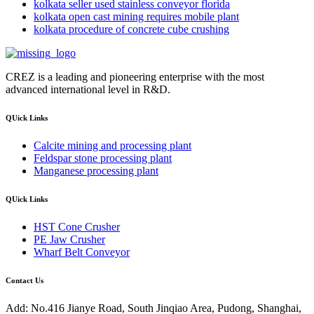
kolkata seller used stainless conveyor florida
kolkata open cast mining requires mobile plant
kolkata procedure of concrete cube crushing
CREZ is a leading and pioneering enterprise with the most
advanced international level in R&D.
QUick Links
Calcite mining and processing plant
Feldspar stone processing plant
Manganese processing plant
QUick Links
HST Cone Crusher
PE Jaw Crusher
Wharf Belt Conveyor
Contact Us
Add: No.416 Jianye Road, South Jinqiao Area, Pudong, Shanghai,