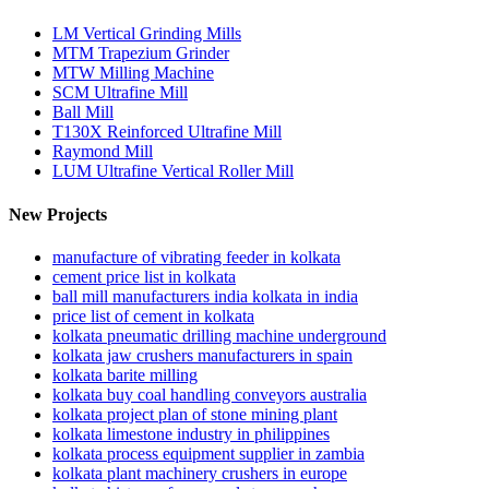
LM Vertical Grinding Mills
MTM Trapezium Grinder
MTW Milling Machine
SCM Ultrafine Mill
Ball Mill
T130X Reinforced Ultrafine Mill
Raymond Mill
LUM Ultrafine Vertical Roller Mill
New Projects
manufacture of vibrating feeder in kolkata
cement price list in kolkata
ball mill manufacturers india kolkata in india
price list of cement in kolkata
kolkata pneumatic drilling machine underground
kolkata jaw crushers manufacturers in spain
kolkata barite milling
kolkata buy coal handling conveyors australia
kolkata project plan of stone mining plant
kolkata limestone industry in philippines
kolkata process equipment supplier in zambia
kolkata plant machinery crushers in europe