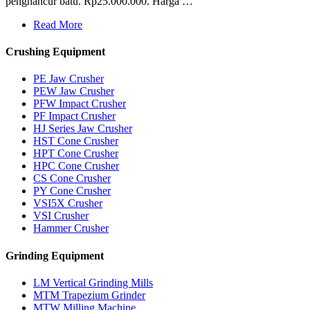
penghancur batu. Rp25.000.000. Harga …
Read More
Crushing Equipment
PE Jaw Crusher
PEW Jaw Crusher
PFW Impact Crusher
PF Impact Crusher
HJ Series Jaw Crusher
HST Cone Crusher
HPT Cone Crusher
HPC Cone Crusher
CS Cone Crusher
PY Cone Crusher
VSI5X Crusher
VSI Crusher
Hammer Crusher
Grinding Equipment
LM Vertical Grinding Mills
MTM Trapezium Grinder
MTW Milling Machine