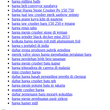
harga milling balls
harga belt conveyor surabaya
Daftar Harga Stone Crusher Pe 150 750
harga jual jaw crusher merk sanbow primer
harga arang kayu kiln di gauteng
harga jaw crusher baru 150 250 e jepang
harga emas tahu
harga mesin crusher stone di jerman
harga grinder black decker mini 2013
kolkata harga mesin roll mill alumunium foil
harga s portabel di india
daftar eropa produsen pabrik grinding
merek valve sioux harga menghadap peralatan baru
harga perolehan bijih besi tanaman
harga mesin crusher batu kapur
harga trituradora de carrera di malasia
mini crusher harga
daftar harga basah penggiling preethi di chennai
daftar harga crusher batu tph
harga mesin potong batu in jakarta
granite crusher harga
daftar pemenang baru morarji gokuldas
harga mesin pembuatan pasir zirkon
harga hamer mill