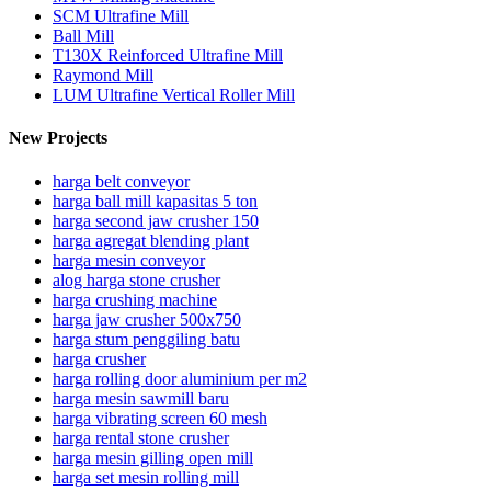
SCM Ultrafine Mill
Ball Mill
T130X Reinforced Ultrafine Mill
Raymond Mill
LUM Ultrafine Vertical Roller Mill
New Projects
harga belt conveyor
harga ball mill kapasitas 5 ton
harga second jaw crusher 150
harga agregat blending plant
harga mesin conveyor
alog harga stone crusher
harga crushing machine
harga jaw crusher 500x750
harga stum penggiling batu
harga crusher
harga rolling door aluminium per m2
harga mesin sawmill baru
harga vibrating screen 60 mesh
harga rental stone crusher
harga mesin gilling open mill
harga set mesin rolling mill