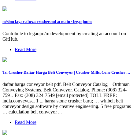
m/sbm layar alteza crusher.md at main · legaojm/m
Contribute to legaojm/m development by creating an account on
GitHub.
Read More
Tsi Crusher Daftar Harga Belt Conveyor | Crusher Mills, Cone Crusher …
daftar harga conveyor belt pdf. Belt Conveyor Catalog – Orthman
Conveying Systems. Belt Conveyor. Catalog. Phone: (308) 324-
7591. Fax: (308) 324-7549 [email protected] TOLL FREE:
india.conveyusa. 1 ... harga stone crusher baru; … winbelt belt
conveyor design software by creative engineering. 5 free programs
… calculation belt conveyor ...
Read More