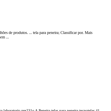
es de produtos. ... tela para peneira; Classificar por. Mais
em ...
ra laboratorio pre231o A Peneira telas para peneira tecnotelas 41