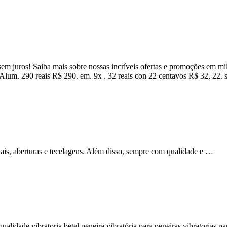
em juros! Saiba mais sobre nossas incríveis ofertas e promoções em milhõ
um. 290 reais R$ 290. em. 9x . 32 reais con 22 centavos R$ 32, 22. s
iais, aberturas e tecelagens. Além disso, sempre com qualidade e …
ualidade vibratoria betel peneira vibratória para peneiras vibratorias pa