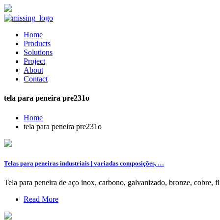
Home
Products
Solutions
Project
About
Contact
tela para peneira pre231o
Home
tela para peneira pre231o
Telas para peneiras industriais | variadas composições, …
Tela para peneira de aço inox, carbono, galvanizado, bronze, cobre, fluo
Read More