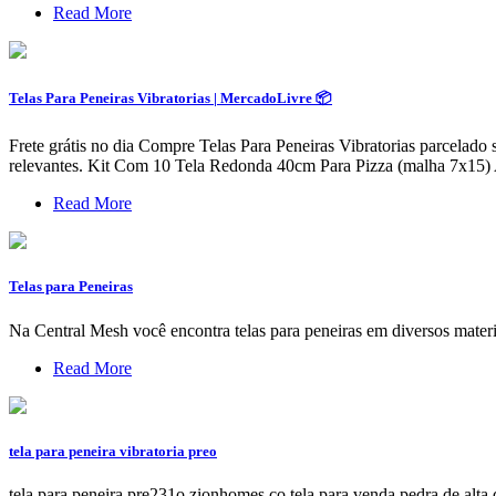
Read More
Telas Para Peneiras Vibratorias | MercadoLivre 📦
Frete grátis no dia Compre Telas Para Peneiras Vibratorias parcelado s
relevantes. Kit Com 10 Tela Redonda 40cm Para Pizza (malha 7x15) Al
Read More
Telas para Peneiras
Na Central Mesh você encontra telas para peneiras em diversos mater
Read More
tela para peneira vibratoria preo
tela para peneira pre231o zionhomes co tela para venda pedra de alta q