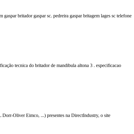
 gaspar britador gaspar sc. pedreira gaspar britagem lages sc telefone
ificação tecnica do britador de mandibula altona 3 . especificacao
orr-Oliver Eimco, ...) presentes na DirectIndustry, o site