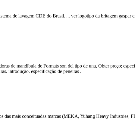
stema de lavagem CDE do Brasil. ... ver logotipo da britagem gaspar em
uradoras de mandíbula de Formats son del tipo de una, Obter preço; espec
dras. introdução. especificação de peneiras .
tos das mais conceituadas marcas (MEKA, Yuhang Heavy Industries, FL D