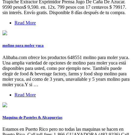
Trapiche Extractor Exprimidor Prensa Jugo De Caña De Azucar.
9590 pesos$ 9,590. en. 12x. 799 pesos con 17 centavos $ 79917.
sin interés. Envío gratis. Disponible 8 días después de tu compra.
Read More
molino para moler yuca
Alibaba.com ofrece los productos 648551 molino para moler yuca.
Una amplia variedad de opciones de molino para moler yuca está
disponibles para usted, como por ejemplo new. También puede
elegir de food & beverage factory, farms y food shop molino para
moler yuca, así como de 3 years, unavailable y 5 years molino para
moler yuca.Y si …
Read More
Maquina de Pasteles & Alcapurrias
Estamos en Puerto Rico pero no todas las maquinas se hacen en
Puerto Rico. Call toll-free: 1-866-GUAYADORA (482-9236) Call,