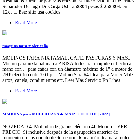
Resultados. Ordenar por. Más relevantes. Inicio Máquina De Frutas
Separador De Jugo De Carga Usb. 258804 pesos $ 258.804. en.
12x . ... Este sitio usa cookies.
Read More
maquina para moler caña
MOLINOS PARA NIXTAMAL, CAFE, PASTURAS Y MAS...
Molino para nixtamal marca ARISA Industrial maquilero, hecho a
mano con ... para cañas con un diámetro máximo de 1" a motor de
2HP electrico o de 5.0 hp ... Molino Sara #4 Ideal para Moler Maiz,
arroz, canela, condimientos etc. Leer Más Servicio En Línea.
Read More
MÁQUINA para MOLER CAÑA de MAIZ ️ CHOLLOS [2022]
NOVEDAD 4. Molinillo de granos eléctrico 4L Molino... VER
PRECIO. Si inclusive después de la agrupación anterior de
momento no has podido decidirte por alguna máquina para moler