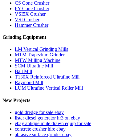
CS Cone Crusher
PY Cone Crusher
VSI5X Crusher
VSI Crusher
Hammer Crusher
Grinding Equipment
LM Vertical Grinding Mills
MTM Trapezium Grinder
MTW Milling Machine
SCM Ultrafine Mill
Ball Mill
T130X Reinforced Ultrafine Mill
Raymond Mill
LUM Ultrafine Vertical Roller Mill
New Projects
gold dredge for sale ebay
lister diesel generator hr3 on ebay
ebay antique mule drawn equip for sale
concrete crusher hire ebay
abrasive surface grinder ebay