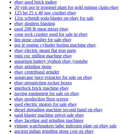
ebay used brick maker
20 yph por le trommel plant for gold mining claim ebay
125 hp 25 x 40 jaw crusher ebay
12sx schmidt soda blaster on ebay for sale
ebay dustless blasting
used 200 lb meat mixer ebay
cone rock crusher used for sale in ebay
lim stone crusher for sale ebay
por le engine cylinder boring machine ebay
ebay electric steam flat iron parts
mini cnc milling machine ebay
aquarium battery syphon ebay youtube
ebay grinding stone
ebay centrifugal grinder
sugarcane juice extractor for sale on ebay
ebay prospecting rocker boxes
interlock brick machine ebay
paving equipment for sale on ebay
ebay production flour screen
used electric motors for sale ebay
diesel shreading machine second hand on ebay
sand blaster machine privet sale ebay
ebay faceting and grinding machines
vintage watchmakers lathe indexing plate on ebay sale
ancient indian grinding stone cost on ebay