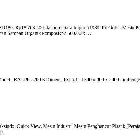
D180. Rp18.703.500. Jakarta Utara Importir1989. PreOrder. Mesin Pe
cacah Sampah Organik komposRp7.500.000: …
:Model : RAI-PP - 200 KDimensi PxLxT : 1300 x 900 x 2000 mmPengger
Maksindo. Quick View. Mesin Industri. Mesin Penghancur Plastik (Pera
0.