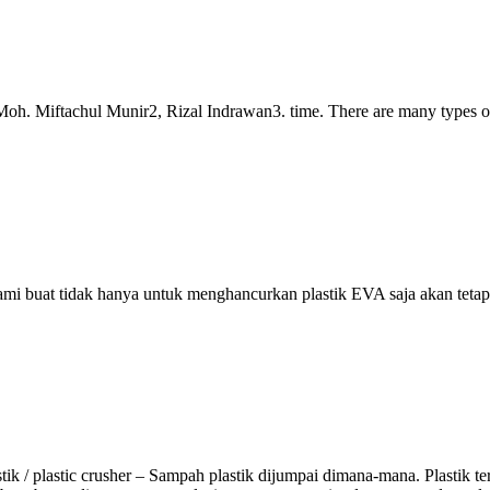
iftachul Munir2, Rizal Indrawan3. time. There are many types of pla
ami buat tidak hanya untuk menghancurkan plastik EVA saja akan teta
 / plastic crusher – Sampah plastik dijumpai dimana-mana. Plastik te