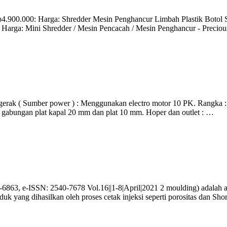
 Rp4.900.000: Harga: Shredder Mesin Penghancur Limbah Plastik Bo
Harga: Mini Shredder / Mesin Pencacah / Mesin Penghancur - Precio
umber power ) : Menggunakan electro motor 10 PK. Rangka : UNP 8
i gabungan plat kapal 20 mm dan plat 10 mm. Hoper dan outlet : …
3, e-ISSN: 2540-7678 Vol.16||1-8|April|2021 2 moulding) adalah adan
oduk yang dihasilkan oleh proses cetak injeksi seperti porositas dan Sho