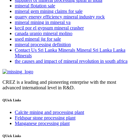
suppliers of mineral processing spiral in india
mineral flotation sale
mineral gem mining claims for sale
quarry energy efficiency mineral industry rock
mineral mining in mineral va
kecil por el gypsum mineral crasher
canada uranio mineral molino
used mineral jig for sale
mineral processing definition
Contact Us Sri Lanka Minerals Mineral Sri Lanka Lanka
Minerals
the causes and impact of mineral revolution in south africa
CREZ is a leading and pioneering enterprise with the most
advanced international level in R&D.
QUick Links
Calcite mining and processing plant
Feldspar stone processing plant
Manganese processing plant
QUick Links