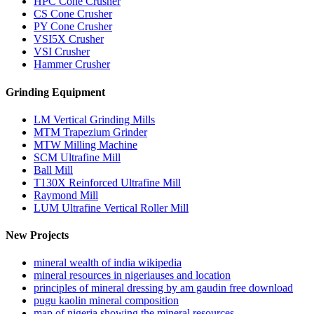
HPC Cone Crusher
CS Cone Crusher
PY Cone Crusher
VSI5X Crusher
VSI Crusher
Hammer Crusher
Grinding Equipment
LM Vertical Grinding Mills
MTM Trapezium Grinder
MTW Milling Machine
SCM Ultrafine Mill
Ball Mill
T130X Reinforced Ultrafine Mill
Raymond Mill
LUM Ultrafine Vertical Roller Mill
New Projects
mineral wealth of india wikipedia
mineral resources in nigeriauses and location
principles of mineral dressing by am gaudin free download
pugu kaolin mineral composition
map of nigeria showing the mineral resources