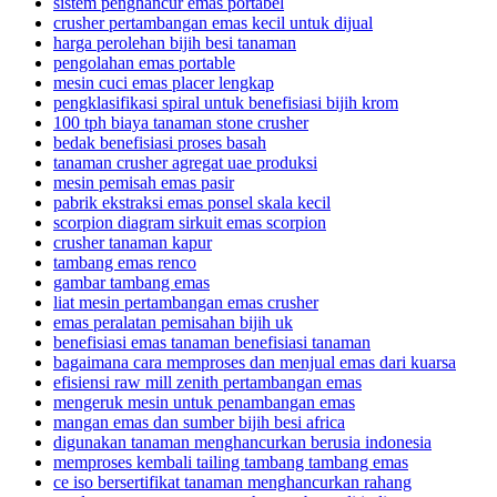
sistem penghancur emas portabel
crusher pertambangan emas kecil untuk dijual
harga perolehan bijih besi tanaman
pengolahan emas portable
mesin cuci emas placer lengkap
pengklasifikasi spiral untuk benefisiasi bijih krom
100 tph biaya tanaman stone crusher
bedak benefisiasi proses basah
tanaman crusher agregat uae produksi
mesin pemisah emas pasir
pabrik ekstraksi emas ponsel skala kecil
scorpion diagram sirkuit emas scorpion
crusher tanaman kapur
tambang emas renco
gambar tambang emas
liat mesin pertambangan emas crusher
emas peralatan pemisahan bijih uk
benefisiasi emas tanaman benefisiasi tanaman
bagaimana cara memproses dan menjual emas dari kuarsa
efisiensi raw mill zenith pertambangan emas
mengeruk mesin untuk penambangan emas
mangan emas dan sumber bijih besi africa
digunakan tanaman menghancurkan berusia indonesia
memproses kembali tailing tambang tambang emas
ce iso bersertifikat tanaman menghancurkan rahang