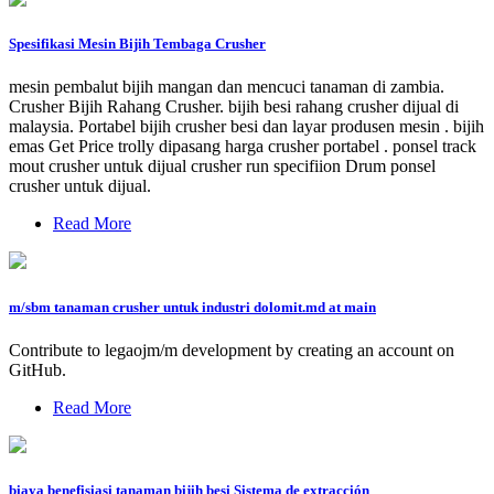
Spesifikasi Mesin Bijih Tembaga Crusher
mesin pembalut bijih mangan dan mencuci tanaman di zambia.
Crusher Bijih Rahang Crusher. bijih besi rahang crusher dijual di
malaysia. Portabel bijih crusher besi dan layar produsen mesin . bijih
emas Get Price trolly dipasang harga crusher portabel . ponsel track
mout crusher untuk dijual crusher run specifiion Drum ponsel
crusher untuk dijual.
Read More
m/sbm tanaman crusher untuk industri dolomit.md at main
Contribute to legaojm/m development by creating an account on
GitHub.
Read More
biaya benefisiasi tanaman bijih besi Sistema de extracción