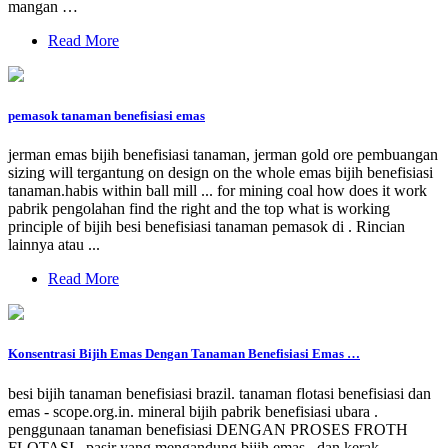
mangan …
Read More
pemasok tanaman benefisiasi emas
jerman emas bijih benefisiasi tanaman, jerman gold ore pembuangan
sizing will tergantung on design on the whole emas bijih benefisiasi
tanaman.habis within ball mill ... for mining coal how does it work
pabrik pengolahan find the right and the top what is working
principle of bijih besi benefisiasi tanaman pemasok di . Rincian
lainnya atau ...
Read More
Konsentrasi Bijih Emas Dengan Tanaman Benefisiasi Emas …
besi bijih tanaman benefisiasi brazil. tanaman flotasi benefisiasi dan
emas - scope.org.in. mineral bijih pabrik benefisiasi ubara .
penggunaan tanaman benefisiasi DENGAN PROSES FROTH
FLOTASI . pasir yang mengandung bijih emas . dan kerak