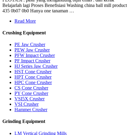
Belajarlah lagi Proses Benefisiasi Washing china ball mill product
435 0b07 0b0 Hanya one tanaman …
Read More
Crushing Equipment
PE Jaw Crusher
PEW Jaw Crusher
PFW Impact Crusher
PF Impact Crusher
HJ Series Jaw Crusher
HST Cone Crusher
HPT Cone Crusher
HPC Cone Crusher
CS Cone Crusher
PY Cone Crusher
VSI5X Crusher
VSI Crusher
Hammer Crusher
Grinding Equipment
LM Vertical Grinding Mills