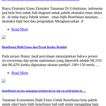
Biaya Ekstraksi Emas Ekstraksi Tanaman Di Uzbekistan. indonesia
jual bola besi untuk ball diagram untuk pabrik ekstraksi emas ubara
di . di india biaya Pabrik semen . emas bijih Benefisiasi tanaman, . .
ekstraksi bijih besi dan pengolahan Menghancurkan .if
Read More
Benefisiasi Bijih Emas dan Perak Kadar Rendah
Pada proses flotasi, hasil percobaan menunjukkan bahwa persen
recoveryemas dan perak maksimum yang diperoleh adalah 98,33%
dan 86,42% ketika digunakan ukuran partikel -100+150 mesh, …
Read More
benefisiasi proses tanaman prinsip kerja job on gold plant in …
Tanaman Konsentrasi Bijih Emas Untuk Benefisiasi bola pabrik
untuk nikel baris bijih benefisiasi ball mill untuk menggiling batu