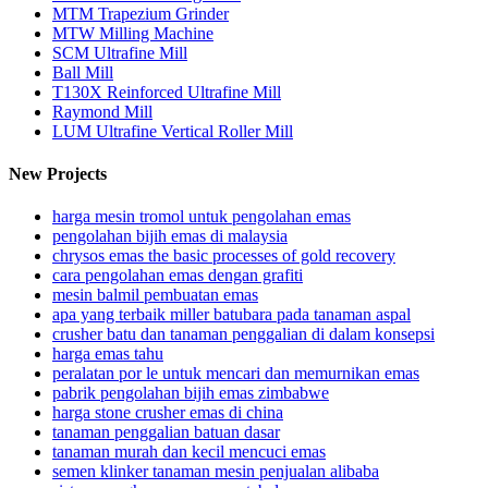
MTM Trapezium Grinder
MTW Milling Machine
SCM Ultrafine Mill
Ball Mill
T130X Reinforced Ultrafine Mill
Raymond Mill
LUM Ultrafine Vertical Roller Mill
New Projects
harga mesin tromol untuk pengolahan emas
pengolahan bijih emas di malaysia
chrysos emas the basic processes of gold recovery
cara pengolahan emas dengan grafiti
mesin balmil pembuatan emas
apa yang terbaik miller batubara pada tanaman aspal
crusher batu dan tanaman penggalian di dalam konsepsi
harga emas tahu
peralatan por le untuk mencari dan memurnikan emas
pabrik pengolahan bijih emas zimbabwe
harga stone crusher emas di china
tanaman penggalian batuan dasar
tanaman murah dan kecil mencuci emas
semen klinker tanaman mesin penjualan alibaba