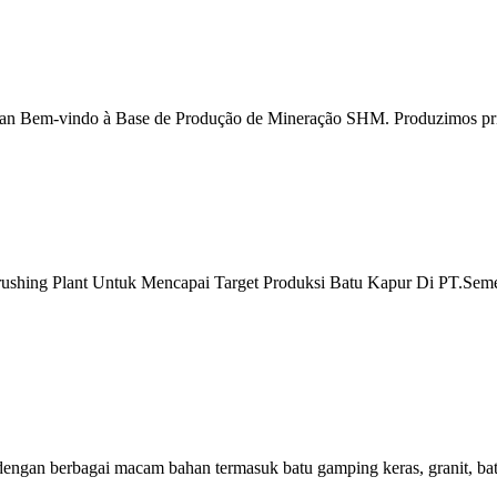
buatan Bem-vindo à Base de Produção de Mineração SHM. Produzimos p
 Crushing Plant Untuk Mencapai Target Produksi Batu Kapur Di PT.Se
 dengan berbagai macam bahan termasuk batu gamping keras, granit, batu