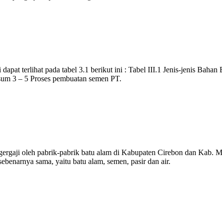
pat terlihat pada tabel 3.1 berikut ini : Tabel III.1 Jenis-jenis Bah
ypsum 3 – 5 Proses pembuatan semen PT.
gergaji oleh pabrik-pabrik batu alam di Kabupaten Cirebon dan Kab. Ma
benarnya sama, yaitu batu alam, semen, pasir dan air.