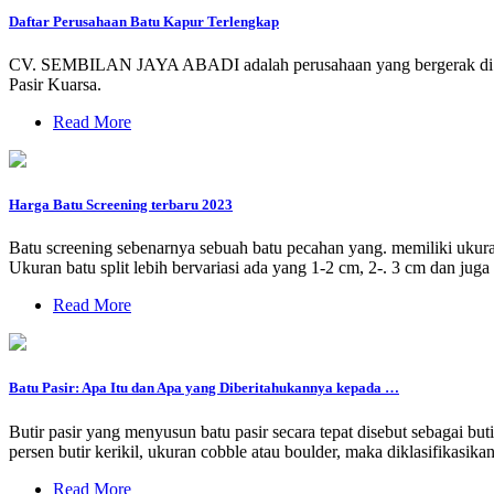
Daftar Perusahaan Batu Kapur Terlengkap
CV. SEMBILAN JAYA ABADI adalah perusahaan yang bergerak di bidang
Pasir Kuarsa.
Read More
Harga Batu Screening terbaru 2023
Batu screening sebenarnya sebuah batu pecahan yang. memiliki ukuran 
Ukuran batu split lebih bervariasi ada yang 1-2 cm, 2-. 3 cm dan juga
Read More
Batu Pasir: Apa Itu dan Apa yang Diberitahukannya kepada …
Butir pasir yang menyusun batu pasir secara tepat disebut sebagai but
persen butir kerikil, ukuran cobble atau boulder, maka diklasifikasi
Read More