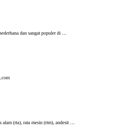
 sederhana dan sangat populer di …
ng.com
 alam (rta), rata mesin (rtm), andesit …