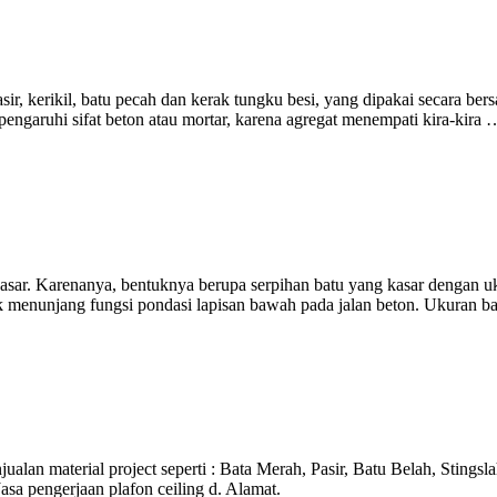
sir, kerikil, batu pecah dan kerak tungku besi, yang dipakai secara 
mpengaruhi sifat beton atau mortar, karena agregat menempati kira-kira 
kasar. Karenanya, bentuknya berupa serpihan batu yang kasar dengan ukur
k menunjang fungsi pondasi lapisan bawah pada jalan beton. Ukuran b
lan material project seperti : Bata Merah, Pasir, Batu Belah, Stingsl
sa pengerjaan plafon ceiling d. Alamat.