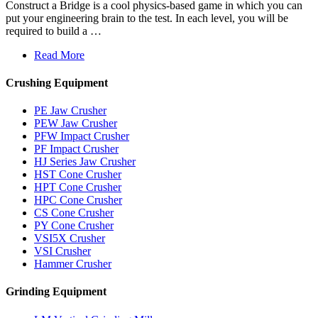
Construct a Bridge is a cool physics-based game in which you can
put your engineering brain to the test. In each level, you will be
required to build a …
Read More
Crushing Equipment
PE Jaw Crusher
PEW Jaw Crusher
PFW Impact Crusher
PF Impact Crusher
HJ Series Jaw Crusher
HST Cone Crusher
HPT Cone Crusher
HPC Cone Crusher
CS Cone Crusher
PY Cone Crusher
VSI5X Crusher
VSI Crusher
Hammer Crusher
Grinding Equipment