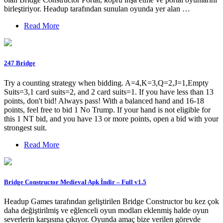
birleştiriyor. Headup tarafından sunulan oyunda yer alan …
Read More
247 Bridge
Try a counting strategy when bidding. A=4,K=3,Q=2,J=1,Empty
Suits=3,1 card suits=2, and 2 card suits=1. If you have less than 13
points, don't bid! Always pass! With a balanced hand and 16-18
points, feel free to bid 1 No Trump. If your hand is not eligible for
this 1 NT bid, and you have 13 or more points, open a bid with your
strongest suit.
Read More
Bridge Constructor Medieval Apk İndir – Full v1.5
Headup Games tarafından geliştirilen Bridge Constructor bu kez çok
daha değiştirilmiş ve eğlenceli oyun modları eklenmiş halde oyun
severlerin karşısına çıkıyor. Oyunda amaç bize verilen görevde