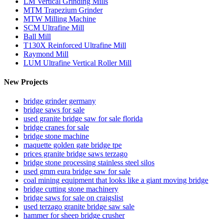
LM Vertical Grinding Mills
MTM Trapezium Grinder
MTW Milling Machine
SCM Ultrafine Mill
Ball Mill
T130X Reinforced Ultrafine Mill
Raymond Mill
LUM Ultrafine Vertical Roller Mill
New Projects
bridge grinder germany
bridge saws for sale
used granite bridge saw for sale florida
bridge cranes for sale
bridge stone machine
maquette golden gate bridge tpe
prices granite bridge saws terzago
bridge stone processing stainless steel silos
used gmm eura bridge saw for sale
coal mining equipment that looks like a giant moving bridge
bridge cutting stone machinery
bridge saws for sale on craigslist
used terzago granite bridge saw sale
hammer for sheep bridge crusher