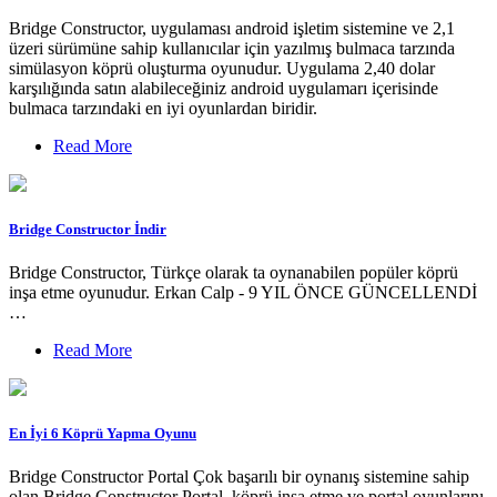
Bridge Constructor, uygulaması android işletim sistemine ve 2,1
üzeri sürümüne sahip kullanıcılar için yazılmış bulmaca tarzında
simülasyon köprü oluşturma oyunudur. Uygulama 2,40 dolar
karşılığında satın alabileceğiniz android uygulamarı içerisinde
bulmaca tarzındaki en iyi oyunlardan biridir.
Read More
Bridge Constructor İndir
Bridge Constructor, Türkçe olarak ta oynanabilen popüler köprü
inşa etme oyunudur. Erkan Calp - 9 YIL ÖNCE GÜNCELLENDİ
…
Read More
En İyi 6 Köprü Yapma Oyunu
Bridge Constructor Portal Çok başarılı bir oynanış sistemine sahip
olan Bridge Constructor Portal, köprü inşa etme ve portal oyunlarını