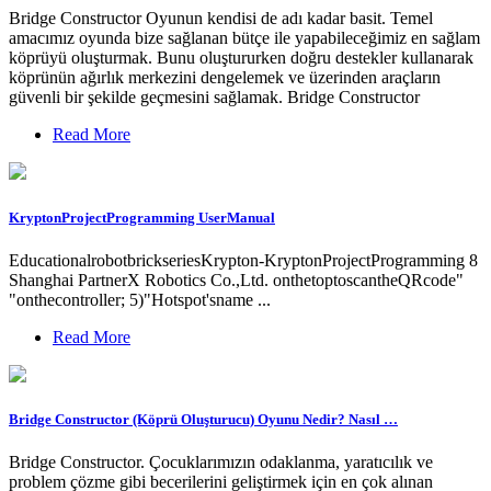
Bridge Constructor Oyunun kendisi de adı kadar basit. Temel
amacımız oyunda bize sağlanan bütçe ile yapabileceğimiz en sağlam
köprüyü oluşturmak. Bunu oluştururken doğru destekler kullanarak
köprünün ağırlık merkezini dengelemek ve üzerinden araçların
güvenli bir şekilde geçmesini sağlamak. Bridge Constructor
Read More
KryptonProjectProgramming UserManual
EducationalrobotbrickseriesKrypton-KryptonProjectProgramming 8
Shanghai PartnerX Robotics Co.,Ltd. onthetoptoscantheQRcode"
"onthecontroller; 5)"Hotspot'sname ...
Read More
Bridge Constructor (Köprü Oluşturucu) Oyunu Nedir? Nasıl …
Bridge Constructor. Çocuklarımızın odaklanma, yaratıcılık ve
problem çözme gibi becerilerini geliştirmek için en çok alınan