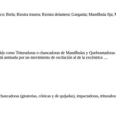
; Biela; Riostra trasera; Riostra delantera; Garganta; Mandíbula fija
ida como Trituradoras o chancadoras de Mandíbulas y Quebrantadoras 
a está animada por un movimiento de oscilación al de la excéntrica …
ncadoras (giratorias, cónicas y de quijadas), impactadoras, trituradoras,