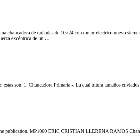
es … una chancadora de quijadas de 10×24 con motor electrico nu
fuerza excéntrica de un …
do, estas son: 1. Chancadora Primaria.-. La cual tritura tamaños enviad
ead the publication. MP1000 ERIC CRISTIAN LLERENA RAMOS Chanca