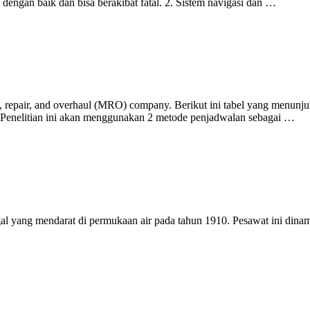
ngan baik dan bisa berakibat fatal. 2. Sistem navigasi dan …
 repair, and overhaul (MRO) company. Berikut ini tabel yang menunju
. Penelitian ini akan menggunakan 2 metode penjadwalan sebagai …
gal yang mendarat di permukaan air pada tahun 1910. Pesawat ini din