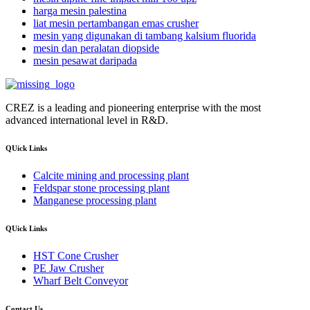
harga mesin palestina
liat mesin pertambangan emas crusher
mesin yang digunakan di tambang kalsium fluorida
mesin dan peralatan diopside
mesin pesawat daripada
CREZ is a leading and pioneering enterprise with the most
advanced international level in R&D.
QUick Links
Calcite mining and processing plant
Feldspar stone processing plant
Manganese processing plant
QUick Links
HST Cone Crusher
PE Jaw Crusher
Wharf Belt Conveyor
Contact Us