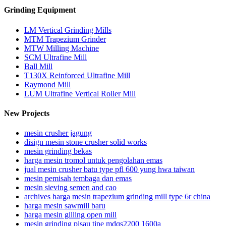
Grinding Equipment
LM Vertical Grinding Mills
MTM Trapezium Grinder
MTW Milling Machine
SCM Ultrafine Mill
Ball Mill
T130X Reinforced Ultrafine Mill
Raymond Mill
LUM Ultrafine Vertical Roller Mill
New Projects
mesin crusher jagung
disign mesin stone crusher solid works
mesin grinding bekas
harga mesin tromol untuk pengolahan emas
jual mesin crusher batu type pfl 600 yung hwa taiwan
mesin pemisah tembaga dan emas
mesin sieving semen and cao
archives harga mesin trapezium grinding mill type 6r china
harga mesin sawmill baru
harga mesin gilling open mill
mesin grinding pisau tipe mdqs2200 1600a