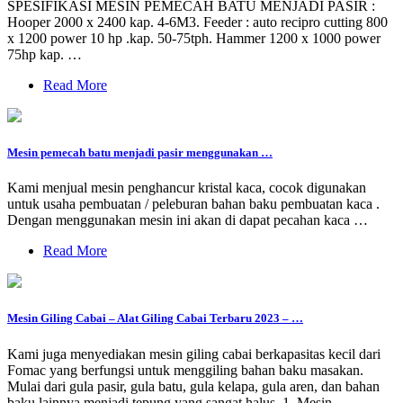
SPESIFIKASI MESIN PEMECAH BATU MENJADI PASIR :
Hooper 2000 x 2400 kap. 4-6M3. Feeder : auto recipro cutting 800
x 1200 power 10 hp .kap. 50-75tph. Hammer 1200 x 1000 power
75hp kap. …
Read More
Mesin pemecah batu menjadi pasir menggunakan …
Kami menjual mesin penghancur kristal kaca, cocok digunakan
untuk usaha pembuatan / peleburan bahan baku pembuatan kaca .
Dengan menggunakan mesin ini akan di dapat pecahan kaca …
Read More
Mesin Giling Cabai – Alat Giling Cabai Terbaru 2023 – …
Kami juga menyediakan mesin giling cabai berkapasitas kecil dari
Fomac yang berfungsi untuk menggiling bahan baku masakan.
Mulai dari gula pasir, gula batu, gula kelapa, gula aren, dan bahan
baku lainnya menjadi tepung yang sangat halus. 1. Mesin