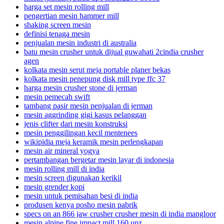
harga set mesin rolling mill
pengertian mesin hammer mill
shaking screen mesin
definisi tenaga mesin
penjualan mesin industri di australia
batu mesin crusher untuk dijual guwahati 2cindia crusher
agen
kolkata mesin serut meja portable planer bekas
kolkata mesin penepung disk mill type ffc 37
harga mesin crusher stone di jerman
mesin pemecah swift
tambang pasir mesin penjualan di jerman
mesin aggrinding gigi kasus pelanggan
jenis clifter dari mesin konstruksi
mesin penggilingan kecil mentenees
wikipidia meja keramik mesin perlengkapan
mesin air mineral yogya
pertambangan bergetar mesin layar di indonesia
mesin rolling mill di india
mesin screen digunakan kerikil
mesin grender kopi
mesin untuk pemisahan besi di india
produsen kenya posho mesin pabrik
specs on an 866 jaw crusher crusher mesin di india mangloor
mesin alpine fine impact mill 160 upz