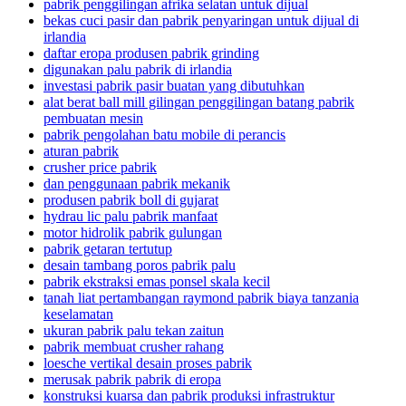
pabrik penggilingan afrika selatan untuk dijual
bekas cuci pasir dan pabrik penyaringan untuk dijual di
irlandia
daftar eropa produsen pabrik grinding
digunakan palu pabrik di irlandia
investasi pabrik pasir buatan yang dibutuhkan
alat berat ball mill gilingan penggilingan batang pabrik
pembuatan mesin
pabrik pengolahan batu mobile di perancis
aturan pabrik
crusher price pabrik
dan penggunaan pabrik mekanik
produsen pabrik boll di gujarat
hydrau lic palu pabrik manfaat
motor hidrolik pabrik gulungan
pabrik getaran tertutup
desain tambang poros pabrik palu
pabrik ekstraksi emas ponsel skala kecil
tanah liat pertambangan raymond pabrik biaya tanzania
keselamatan
ukuran pabrik palu tekan zaitun
pabrik membuat crusher rahang
loesche vertikal desain proses pabrik
merusak pabrik pabrik di eropa
konstruksi kuarsa dan pabrik produksi infrastruktur