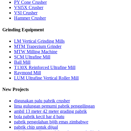
PY Cone Crusher
VSI5X Crusher
VSI Crusher
Hammer Crusher
Grinding Equipment
LM Vertical Grinding Mills
MTM Trapezium Grinder
MTW Milling Machine
SCM Ultrafine Mill
Ball Mill
T130X Reinforced Ultrafine Mill
Raymond Mill
LUM Ultrafine Vertical Roller Mill
New Projects
digunakan palu pabrik crusher
lima gulungan pemurni pabrik penggilingan
ambil 13 meter 42 meter grading pabrik
bola pabrik kecil har d batu
pabrik pengolahan bijih emas zimbabwe
pabrik chip untuk dijual