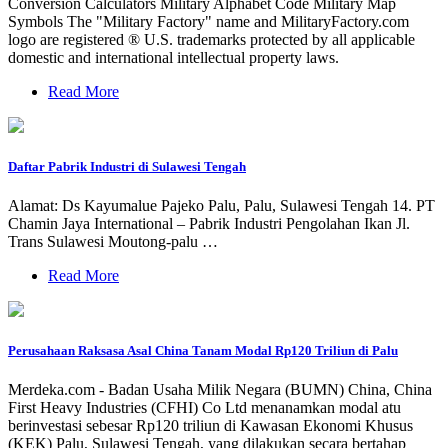
Conversion Calculators Military Alphabet Code Military Map
Symbols The "Military Factory" name and MilitaryFactory.com
logo are registered ® U.S. trademarks protected by all applicable
domestic and international intellectual property laws.
Read More
Daftar Pabrik Industri di Sulawesi Tengah
Alamat: Ds Kayumalue Pajeko Palu, Palu, Sulawesi Tengah 14. PT
Chamin Jaya International – Pabrik Industri Pengolahan Ikan Jl.
Trans Sulawesi Moutong-palu …
Read More
Perusahaan Raksasa Asal China Tanam Modal Rp120 Triliun di Palu
Merdeka.com - Badan Usaha Milik Negara (BUMN) China, China
First Heavy Industries (CFHI) Co Ltd menanamkan modal atu
berinvestasi sebesar Rp120 triliun di Kawasan Ekonomi Khusus
(KEK) Palu, Sulawesi Tengah, yang dilakukan secara bertahap