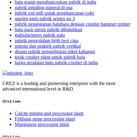
batu granit menghancurkan pabrik di india
pabrik grinding mineral di usa
pabrik rod mill untuk penghancuran coke
qassim garis pabrik semen no 3
pabrik penanganan batubara dengan crusher hammer primer
batu pasir mesin pabrik dibutuhkan
mahufacturers pabrik palu
pabrik pengolahan bijih besi cina
prinsip dan praktek pabrik vertikal
desain pabrik penggilingan nikel kabanga
terak crusher plant untuk pabrik baja
harga peralatan batu pabrik crusher di india
CREZ is a leading and pioneering enterprise with the most
advanced international level in R&D.
QUick Links
Calcite mining and processing plant
Feldspar stone processing plant
Manganese processing plant
QUick Links