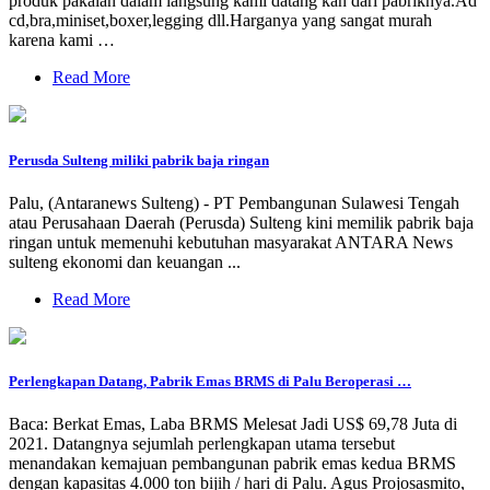
produk pakaian dalam langsung kami datang kan dari pabriknya.Ad
cd,bra,miniset,boxer,legging dll.Harganya yang sangat murah
karena kami …
Read More
Perusda Sulteng miliki pabrik baja ringan
Palu, (Antaranews Sulteng) - PT Pembangunan Sulawesi Tengah
atau Perusahaan Daerah (Perusda) Sulteng kini memilik pabrik baja
ringan untuk memenuhi kebutuhan masyarakat ANTARA News
sulteng ekonomi dan keuangan ...
Read More
Perlengkapan Datang, Pabrik Emas BRMS di Palu Beroperasi …
Baca: Berkat Emas, Laba BRMS Melesat Jadi US$ 69,78 Juta di
2021. Datangnya sejumlah perlengkapan utama tersebut
menandakan kemajuan pembangunan pabrik emas kedua BRMS
dengan kapasitas 4.000 ton bijih / hari di Palu. Agus Projosasmito,